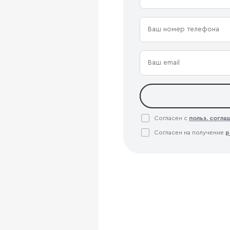
Согласен с
польз. согл
Согласен на получение
р