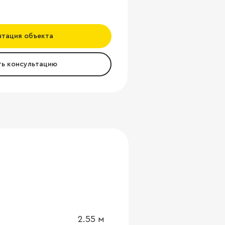
нтация объекта
ть консультацию
2.55
м