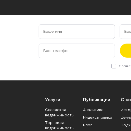
Соглас
Услуги
Публикации
О к
Складская
Аналитика
Исто
недвижимость
Индексы рынка
Ценн
Торговая
Блог
Подх
недвижимость