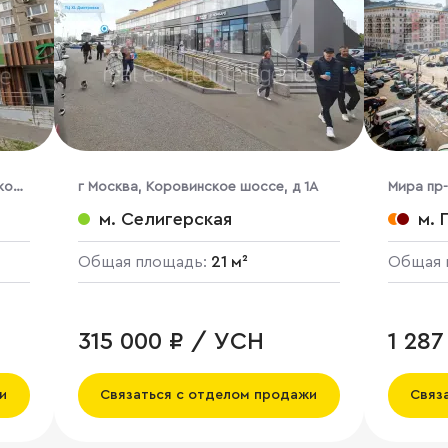
кор.
г Москва, Коровинское шоссе, д 1А
Мира пр-т
м. Селигерская
м. 
Общая площадь:
21 м²
Общая 
315 000 ₽ / УСН
1 28
и
Связаться с отделом продажи
Связ