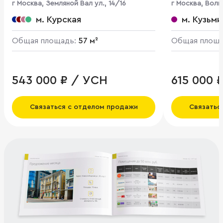
г Москва, Земляной Вал ул., 14/16
г Москва, Волг
м. Курская
м. Кузьми
Общая площадь:
57 м²
Общая площ
543 000 ₽ / УСН
615 000 
Связаться с отделом продажи
Связатьс