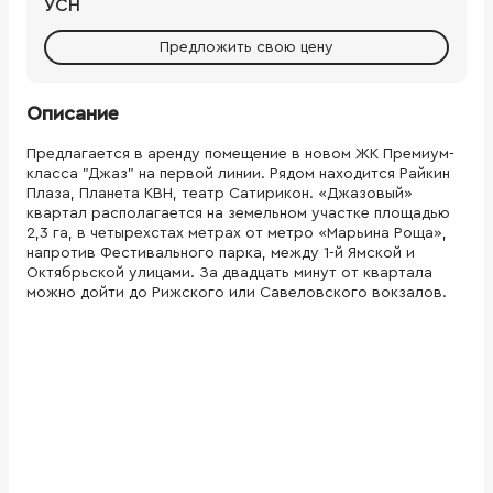
УСН
Предложить свою цену
Описание
Предлагается в аренду помещение в новом ЖК Премиум-
класса "Джаз" на первой линии. Рядом находится Райкин
Плаза, Планета КВН, театр Сатирикон. «Джазовый»
квартал располагается на земельном участке площадью
2,3 га, в четырехстах метрах от метро «Марьина Роща»,
напротив Фестивального парка, между 1-й Ямской и
Октябрьской улицами. За двадцать минут от квартала
можно дойти до Рижского или Савеловского вокзалов.