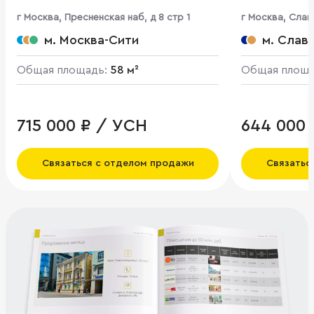
г Москва, Пресненская наб, д 8 стр 1
г Москва, Славя
м. Москва-Сити
м. Слав
Общая площадь:
58 м²
Общая площ
715 000 ₽ / УСН
644 000 
Связаться с отделом продажи
Связатьс