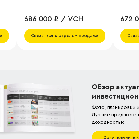
686 000 ₽ / УСН
672 
и
Связаться с отделом продажи
Связ
Обзор актуа
инвестицион
Фото, планировки и
Лучшие предложени
доходностью
Хочу получить 