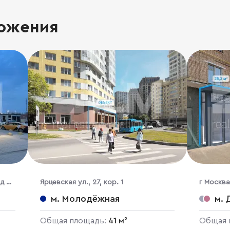
ожения
д 8
Ярцевская ул., 27, кор. 1
г Москва
м. Молодёжная
м. 
Общая площадь:
41 м²
Общая 