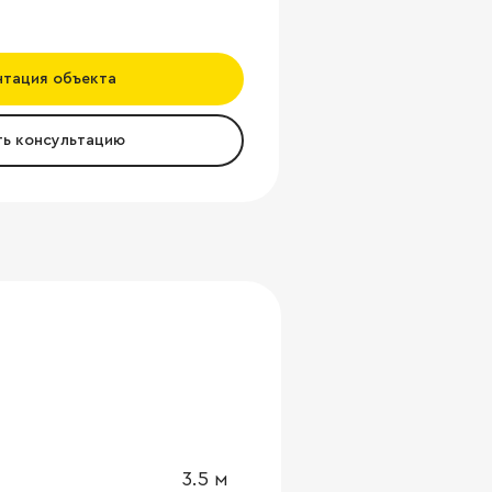
нтация объекта
ть консультацию
3.5
м