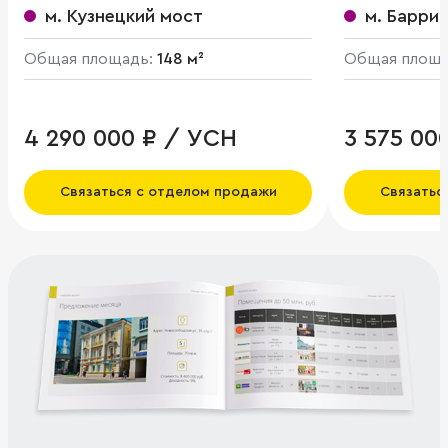
м. Кузнецкий мост
м. Барри
Общая площадь:
148 м²
Общая площ
4 290 000 ₽ / УСН
3 575 00
Связаться с отделом продажи
Связатьс