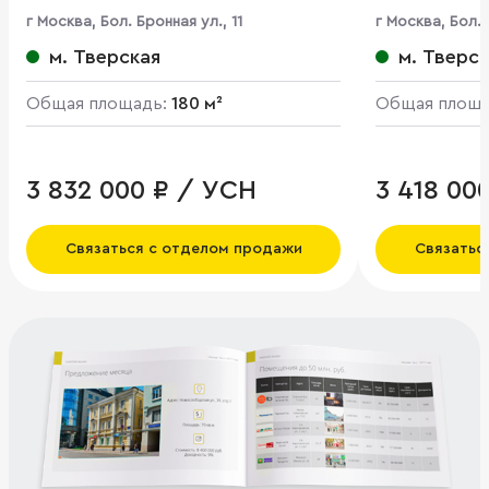
г Москва, Бол. Бронная ул., 11
г Москва, Бол. 
м. Тверская
м. Тверс
Общая площадь:
180 м²
Общая площ
3 832 000 ₽ / УСН
3 418 00
Связаться с отделом продажи
Связатьс