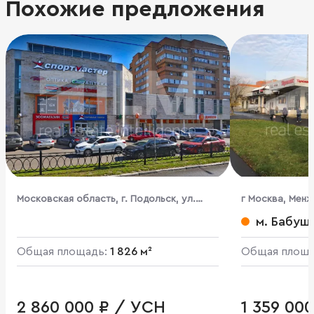
Похожие предложения
Московская область, г. Подольск, ул.
г Москва, Менжи
Комсомольская, д. 46
стр. 2
м. Бабуш
Общая площадь:
1 826 м²
Общая площ
2 860 000 ₽ / УСН
1 359 00