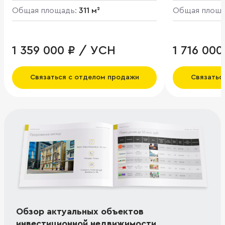
Общая площадь:
311 м²
Общая площ
1 359 000 ₽ / УСН
1 716 00
Связаться с отделом продажи
Связатьс
Обзор актуальных объектов
инвестиционной недвижимости