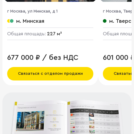
г Москва, ул Минская, д 1
г Москва, Тверс
м. Минская
м. Тверс
Общая площадь:
227 м²
Общая площ
677 000 ₽ / без НДС
601 000 
Связаться с отделом продажи
Связатьс