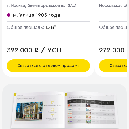
г. Москва, Звенигородское ш., 3Ас1
Московская обл
Томилино, мкр.
м. Улица 1905 года
Общая площадь:
15 м²
Общая площ
322 000 ₽ / УСН
272 000 
Связаться с отделом продажи
Связатьс