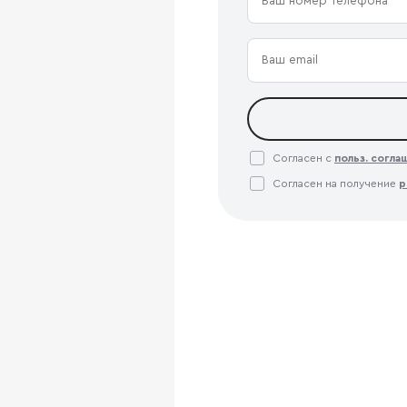
Согласен с
польз. согл
Согласен на получение
р