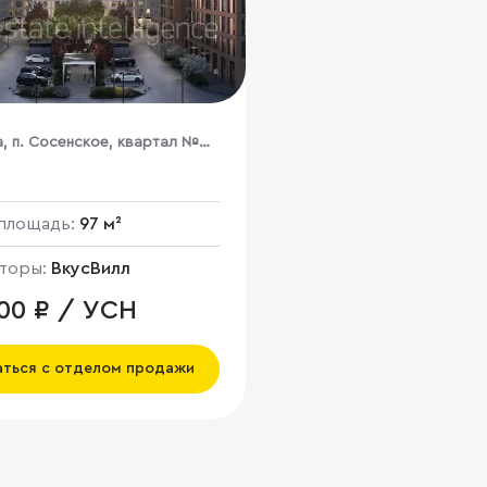
а, п. Сосенское, квартал №
овое Летово, к2
площадь:
97 м²
торы:
ВкусВилл
000 ₽ / УСН
аться с отделом продажи