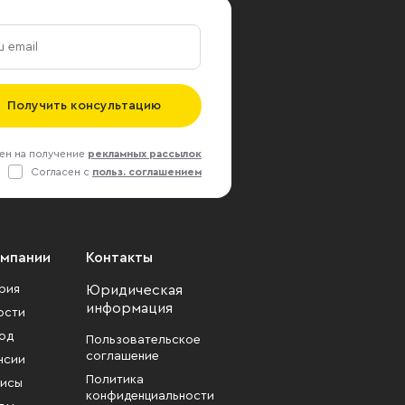
Получить консультацию
ен на получение
рекламных рассылок
Согласен с
польз. соглашением
омпании
Контакты
рия
Юридическая
информация
ости
од
Пользовательское
соглашение
нсии
Политика
исы
конфиденциальности