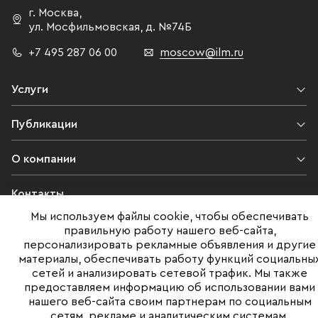
г. Москва
,
ул. Мосфильмовская,
д. №74Б
+7 495 287 06 00
moscow@ilm.ru
Услуги
Публикации
О компании
Контакты
Мы используем файлы cookie, чтобы обеспечивать
Юридическая информация
правильную работу нашего веб-сайта,
персонализировать рекламные объявления и другие
материалы, обеспечивать работу функций социальны
сетей и анализировать сетевой трафик. Мы также
©ILM 2009-2026. Все права защищены
предоставляем информацию об использовании вами
нашего веб-сайта своим партнерам по социальным
Представленная на сайте информация, в т.ч. стоимости объектов,
сетям, рекламе и аналитическим системам.
носит информационный характер