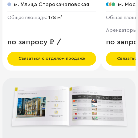
м. Улица Старокачаловская
м. Мос
Общая площадь:
178 м²
Общая площ
Арендаторы
по запросу ₽ /
по запро
Связаться с отделом продажи
Связатьс