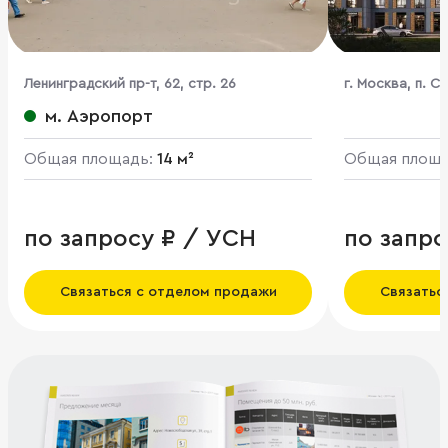
Ленинградский пр-т, 62, стр. 26
г. Москва, п. 
ЖК Новое Лето
м. Аэропорт
Общая площадь:
14 м²
Общая площ
по запросу ₽ / УСН
по запро
Связаться с отделом продажи
Связатьс