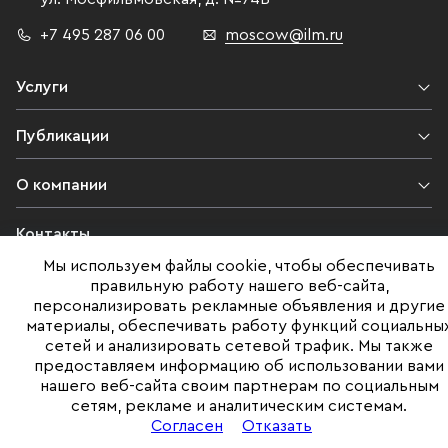
+7 495 287 06 00
moscow@ilm.ru
Услуги
Публикации
О компании
Контакты
Мы используем файлы cookie, чтобы обеспечивать
Юридическая информация
правильную работу нашего веб-сайта,
персонализировать рекламные объявления и другие
материалы, обеспечивать работу функций социальны
сетей и анализировать сетевой трафик. Мы также
©ILM 2009-2026. Все права защищены
предоставляем информацию об использовании вами
нашего веб-сайта своим партнерам по социальным
Представленная на сайте информация, в т.ч. стоимости объектов,
сетям, рекламе и аналитическим системам.
носит информационный характер
и не является публичной офертой. Условия продажи объекта могут
Согласен
Отказать
быть изменены собственником без уведомления