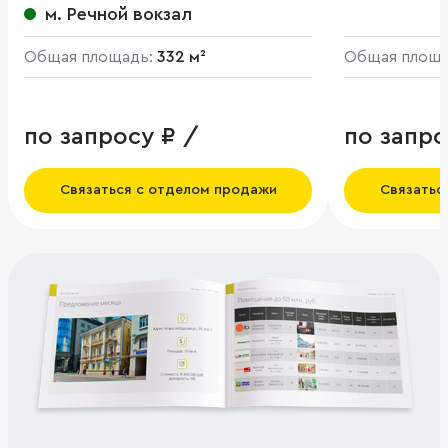
м. Речной вокзал
Общая площадь:
332 м²
Общая площ
по запросу ₽ /
по запро
Связаться с отделом продажи
Связатьс