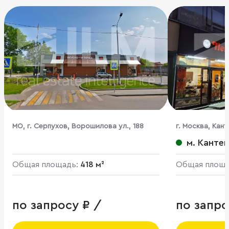
МО, г. Серпухов, Ворошилова ул., 188
г. Москва, Кан
м. Канте
Общая площадь:
418 м²
Общая площ
по запросу ₽ /
по запро