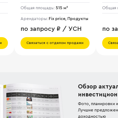
Общая площадь:
515 м²
Общая 
Арендаторы:
Fix price, Продукты
по запросу ₽ / УСН
по з
и
Связаться с отделом продажи
Связ
Обзор актуа
инвестицион
Фото, планировки и
Лучшие предложени
доходностью