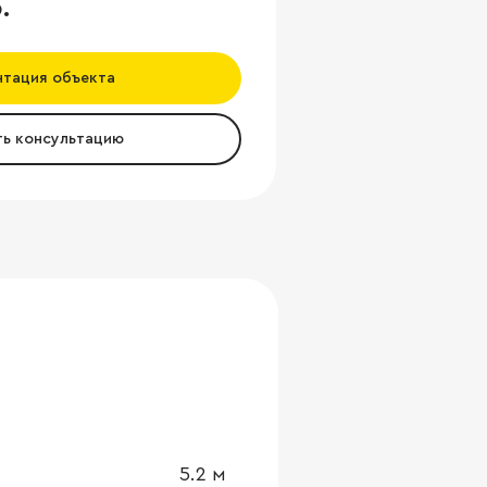
.
нтация объекта
ть консультацию
5.2
м