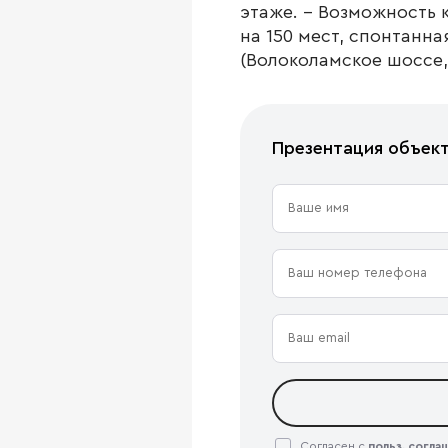
этаже. - Возможность 
на 150 мест, спонтанн
(Волоколамское шоссе,
Презентация объек
Согласен с
польз. согл