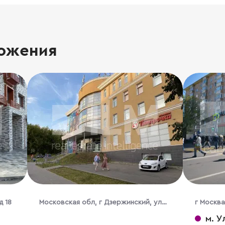
ожения
д 18
Московская обл, г Дзержинский, ул
г Москва
Академика Жукова, д 25А
м. У