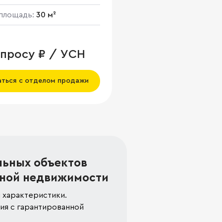
площадь:
30 м²
апросу ₽ / УСН
аться с отделом продажи
льных объектов
ной недвижимости
 характеристики.
я с гарантированной