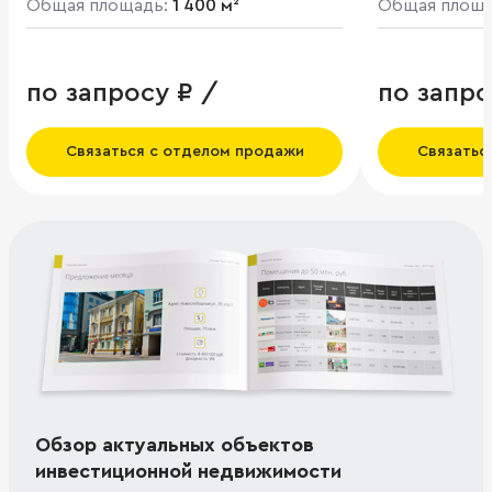
Общая площадь:
1 400 м²
Общая площ
по запросу ₽ /
по запро
Связаться с отделом продажи
Связатьс
Обзор актуальных объектов
инвестиционной недвижимости