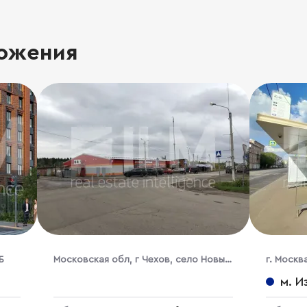
ожения
Б
Московская обл, г Чехов, село Новый
г. Москв
Быт, ул Новая, стр 27/4
м. И