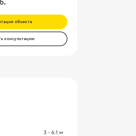
б.
нтация объекта
ть консультацию
3
-
6.1
м