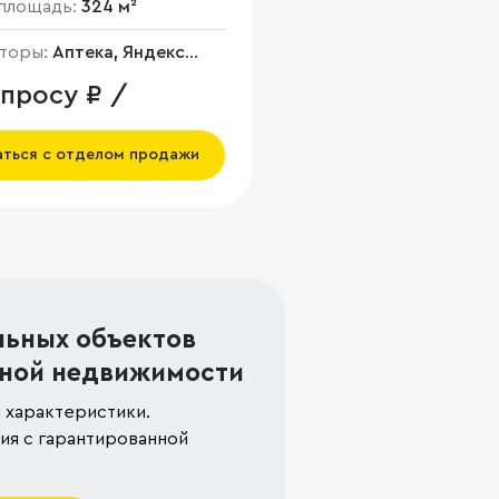
площадь:
324 м²
торы:
Аптека, Яндекс
, Салон красоты
апросу ₽ /
аться с отделом продажи
льных объектов
ной недвижимости
 характеристики.
я с гарантированной