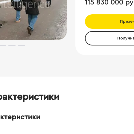
115 830 000 ру
Презе
Получи
рактеристики
актеристики