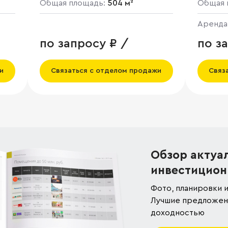
Общая площадь:
504 м²
Общая 
Аренда
Маркет
по запросу ₽ /
по з
и
Связаться с отделом продажи
Связ
Обзор актуа
инвестицион
Фото, планировки и
Лучшие предложени
доходностью