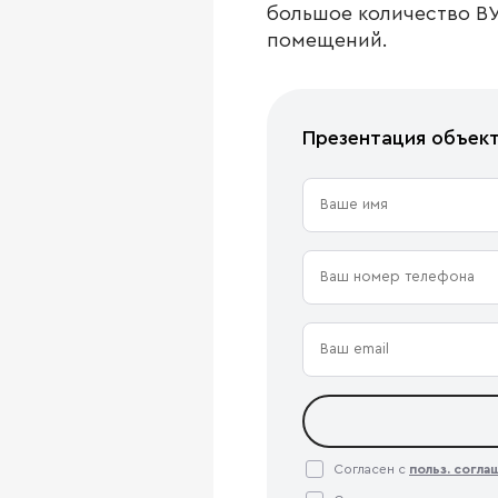
большое количество В
помещений.
Презентация объек
Согласен с
польз. согл