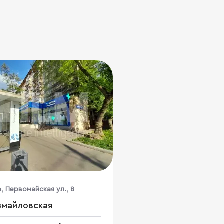
а, Первомайская ул., 8
змайловская