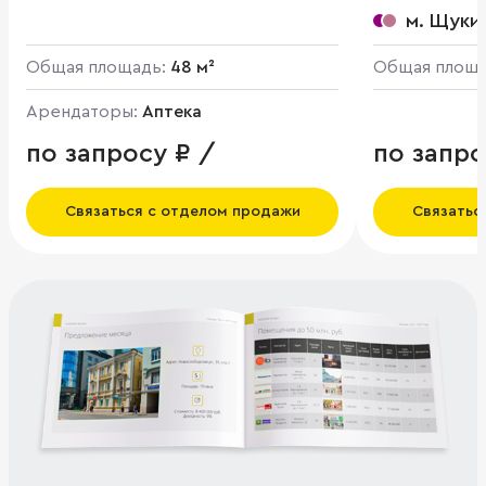
м. Щуки
Общая площадь:
48 м²
Общая площ
Арендаторы:
Аптека
по запросу ₽ /
по запро
Связаться с отделом продажи
Связатьс