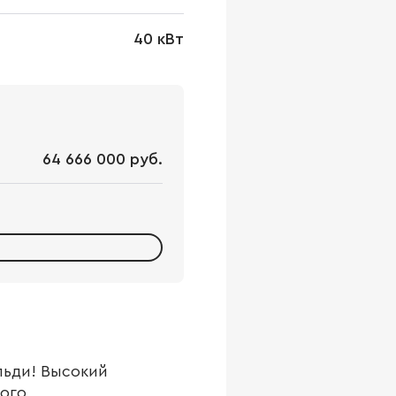
40 кВт
64 666 000 руб.
льди! Выcокий
oго