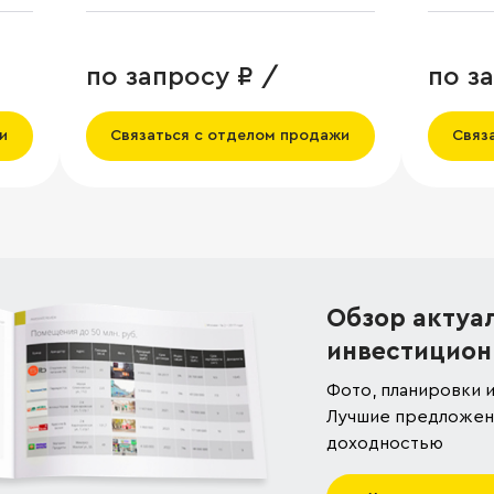
по запросу ₽ /
по з
и
Связаться с отделом продажи
Связ
Обзор актуа
инвестицион
Фото, планировки и
Лучшие предложени
доходностью