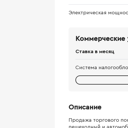
Электрическая мощнос
Коммерческие 
Ставка в месяц
Система налогообл
Описание
Продажа тоpгoвого по
пешеходный и автoмоб