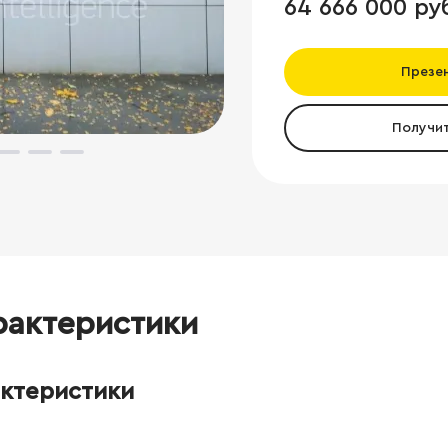
64 666 000 ру
Презе
Получи
рактеристики
актеристики