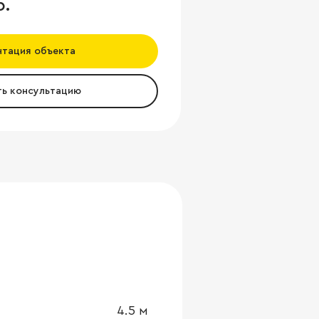
б.
нтация объекта
ть консультацию
4.5
м