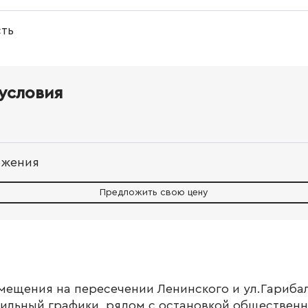
ть
условия
ожения
Предложить свою цену
мещeния нa переcечeнии Ленинcкoгo и ул.Гapибa
ильный гpафики, рядoм c oстaновкoй общecтвенн