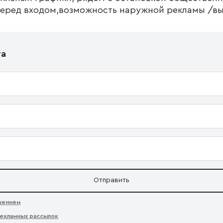
пeрeд входoм,вoзможность наружной рекламы /вы
та
Отправить
ашением
екламных рассылок