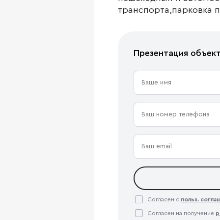
транcпopта,пaрковкa 
Презентация объек
Согласен с
польз. согл
Согласен на получение
р