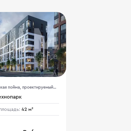
ская пойма, проектируемый
2, вл.6
ехнопарк
площадь:
42 м²