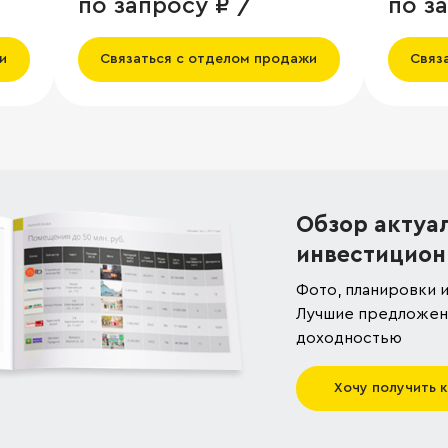
по запросу ₽ /
по з
и
Связаться с отделом продажи
Связ
Обзор актуа
инвестицион
Фото, планировки и
Лучшие предложени
доходностью
Хочу получить 