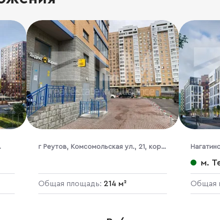
г Реутов, Комсомольская ул., 21, кор.
Нагатин
алы,
1
пр-д, 406
м. Т
Общая площадь:
214 м²
Общая 