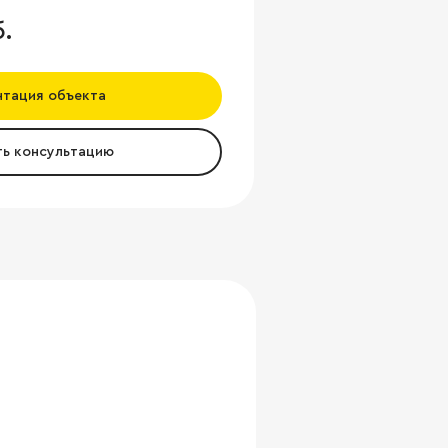
б.
нтация объекта
ть консультацию