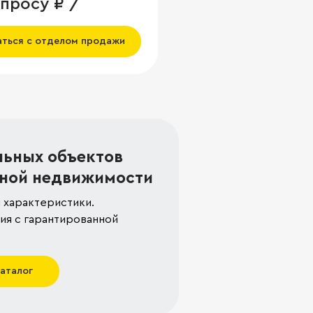
апросу ₽ /
аться с отделом продажи
льных объектов
ной недвижимости
 характеристики.
я с гарантированной
каталог