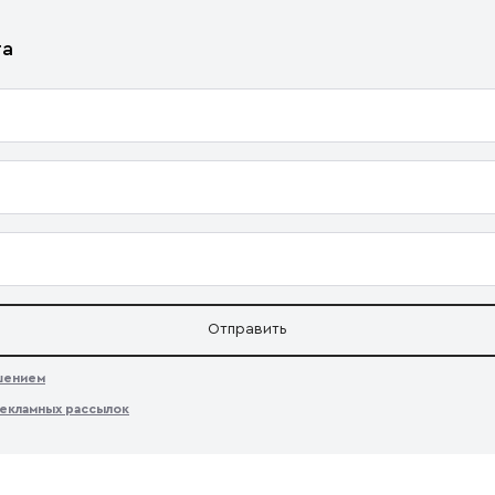
та
Отправить
ашением
екламных рассылок