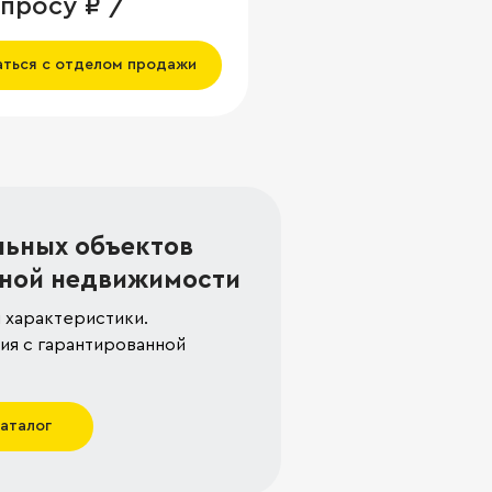
апросу ₽ /
аться с отделом продажи
льных объектов
ной недвижимости
 характеристики.
я с гарантированной
каталог