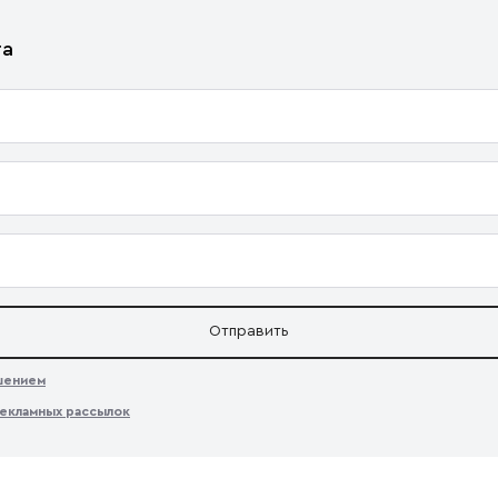
та
Отправить
ашением
екламных рассылок