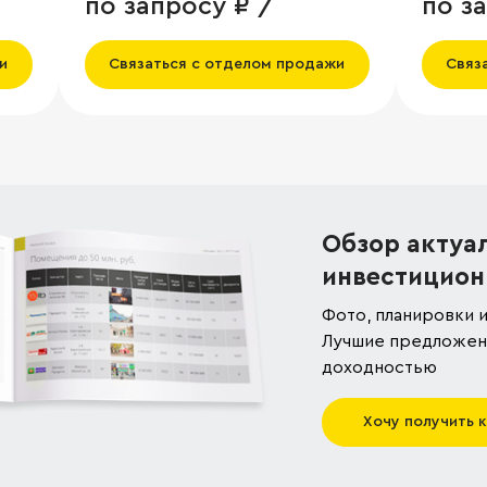
по запросу ₽ /
по з
и
Связаться с отделом продажи
Связ
Обзор актуа
инвестицион
Фото, планировки и
Лучшие предложени
доходностью
Хочу получить 