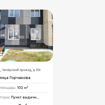
, Чечёрский проезд, д 136
лица Горчакова
площадь:
102 м²
торы:
Пункт выдачи