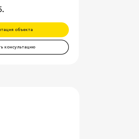
б.
нтация объекта
ть консультацию