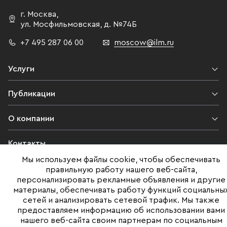
г. Москва
,
ул. Мосфильмовская,
д. №74Б
+7 495 287 06 00
moscow@ilm.ru
Услуги
Публикации
О компании
Контакты
Мы используем файлы cookie, чтобы обеспечивать
Юридическая информация
правильную работу нашего веб-сайта,
персонализировать рекламные объявления и другие
материалы, обеспечивать работу функций социальны
сетей и анализировать сетевой трафик. Мы также
©ILM 2009-2026. Все права защищены
предоставляем информацию об использовании вами
нашего веб-сайта своим партнерам по социальным
Представленная на сайте информация, в т.ч. стоимости объектов,