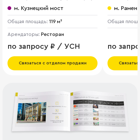
1
м. Кузнецкий мост
м. Рамен
Общая площадь:
119 м²
Общая площ
Арендаторы:
Ресторан
по запросу ₽ / УСН
по запро
Связаться с отделом продажи
Связатьс