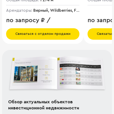
Общая площадь:
1 274 м²
Общая площ
Арендаторы:
Верный, Wildberries, Fix
price, Пивной магазин, Салон
по запросу ₽ /
по запро
красоты
Связаться с отделом продажи
Связатьс
Обзор актуальных объектов
инвестиционной недвижимости