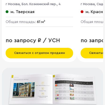
г Москва, Бол. Козихинский пер., 4
г Москва, Садо
13/3, кор. 1
м. Тверская
м. Красн
Общая площадь:
61 м²
Общая площ
по запросу ₽ / УСН
по запро
Связаться с отделом продажи
Связатьс