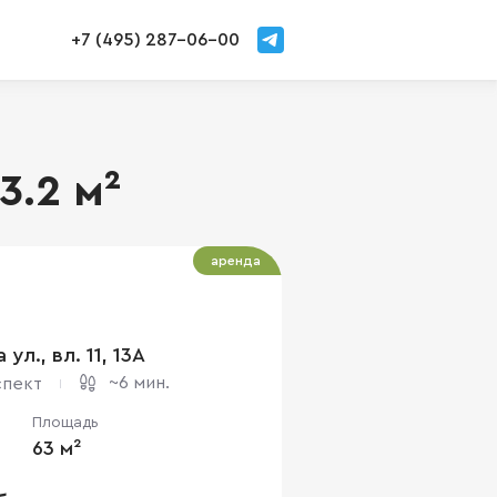
+7 (495) 287-06-00
3.2 м²
аренда
ул., вл. 11, 13А
~6 мин.
спект
Площадь
63 м²