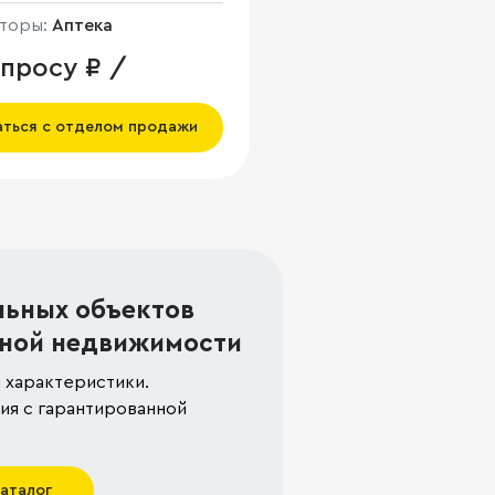
торы:
Аптека
апросу ₽ /
аться с отделом продажи
льных объектов
ной недвижимости
 характеристики.
я с гарантированной
каталог