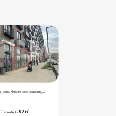
а, пос. Филимонковское,
дневский пр-кт, 17к2
площадь:
80 м²