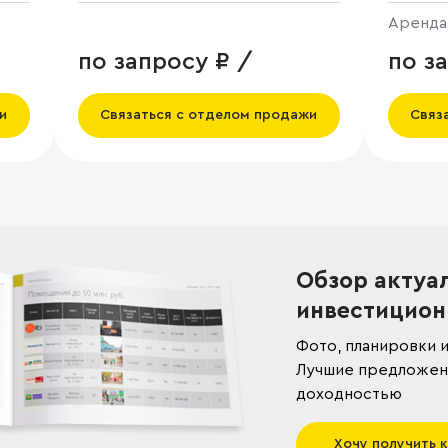
Аренда
по запросу ₽ /
по з
и
Связаться с отделом продажи
Связ
Обзор актуа
инвестицион
Фото, планировки и
Лучшие предложени
доходностью
Хочу получить 