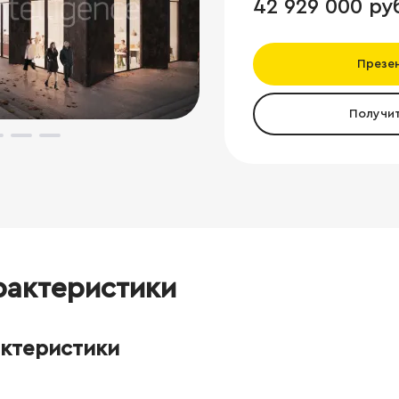
42 929 000 ру
Презе
Получи
рактеристики
актеристики