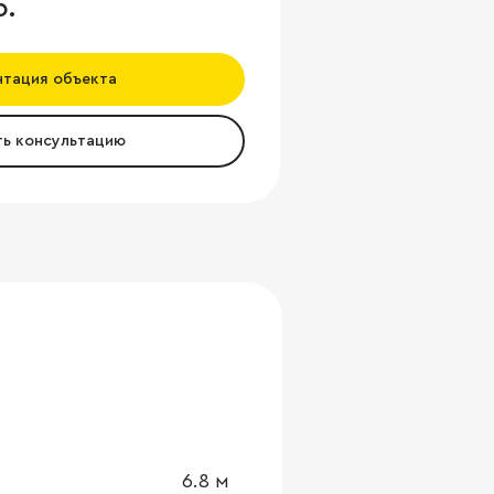
б.
нтация объекта
ть консультацию
6.8
м