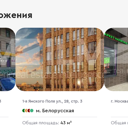
ожения
3
1-я Ямского Поля ул., 28, стр. 3
г. Москв
Новосере
м. Белорусская
Общая площадь:
43 м²
Общая 