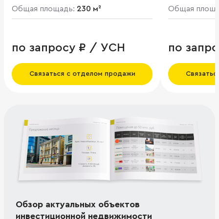
Общая площадь:
230 м²
Общая площ
по запросу ₽ / УСН
по запро
Связаться с отделом продажи
Связатьс
Обзор актуальных объектов
инвестиционной недвижимости