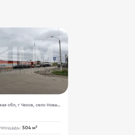
ая обл, г Чехов, село Новый
Новая, стр 27/4
площадь:
504 м²