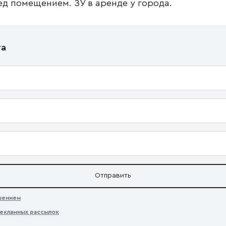
ед помещением. ЗУ в аренде у города.
та
Отправить
ашением
екламных рассылок