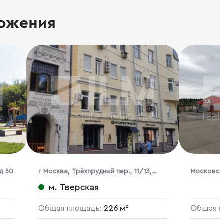
ожения
д 50
г Москва, Трёхпрудный пер., 11/13,
Московск
стр. 2
Быт, ул 
м. Тверская
Общая площадь:
226 м²
Общая 