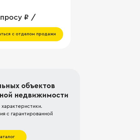
апросу ₽ /
аться с отделом продажи
льных объектов
ной недвижимости
 характеристики.
я с гарантированной
каталог