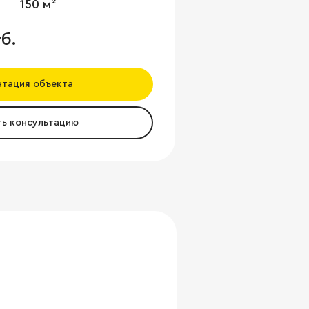
150 м²
б.
нтация объекта
ть консультацию