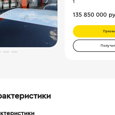
1
135 850 000 ру
Презе
Получи
рактеристики
актеристики