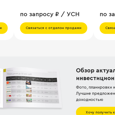
по запросу ₽ / УСН
по з
и
Связаться с отделом продажи
Связ
Обзор актуа
инвестицион
Фото, планировки и
Лучшие предложени
доходностью
Хочу получить 