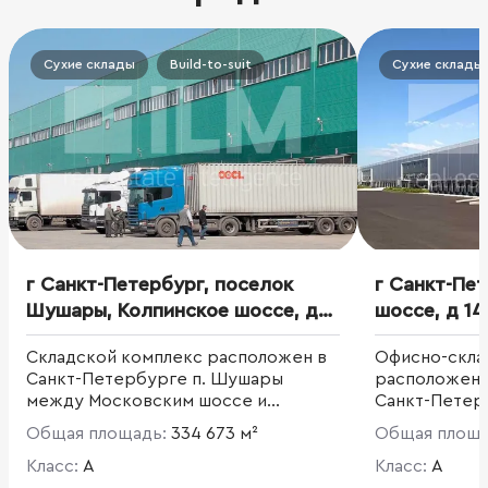
Сухие склады
Build-to-suit
Сухие склады
г Санкт-Петербург, поселок
г Санкт-Пе
Шушары, Колпинское шоссе, д
шоссе, д 14
135 соор 1
Складской комплекс расположен в
Офисно-скла
Санкт-Петербурге п. Шушары
расположенны
между Московским шоссе и
Санкт-Петер
Софийской улице по Колпинскому
район, посё
Общая площадь:
334 673 м²
Общая площ
шоссе.
Класс:
A
Класс:
A