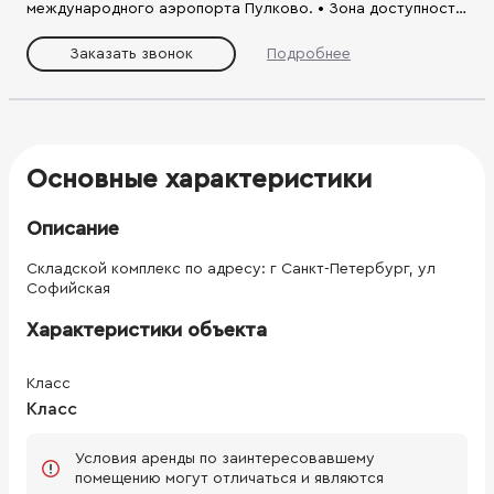
международного аэропорта Пулково. • Зона доступности
рабочей силы: 3,4 млн человек в радиусе 30 км. •
Строительство «под ключ», начиная от проектирования,
Заказать звонок
Подробнее
заканчивая вводом в эксплуатацию. • Сроки возведения
здания: от 5 месяцев. • Высокотехнологичные объекты:
здания будут возведены по современным технологиям
модульного строительства и в соответствии с
международными стандартами FM Global. • Низкие
эксплуатационные расходы за счет энергоэффективности
Основные характеристики
зданий.
Описание
Складской комплекс по адресу: г Санкт-Петербург, ул
Софийская
Характеристики объекта
Класс
Класс
Условия аренды по заинтересовавшему
помещению могут отличаться и являются