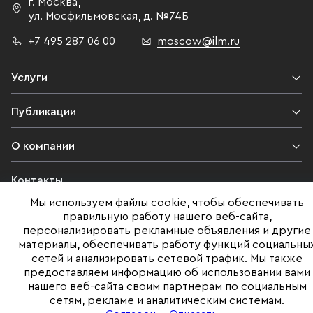
г. Москва
,
ул. Мосфильмовская,
д. №74Б
+7 495 287 06 00
moscow@ilm.ru
Услуги
Публикации
О компании
Контакты
Мы используем файлы cookie, чтобы обеспечивать
Юридическая информация
правильную работу нашего веб-сайта,
персонализировать рекламные объявления и другие
материалы, обеспечивать работу функций социальны
сетей и анализировать сетевой трафик. Мы также
©ILM 2009-2026. Все права защищены
предоставляем информацию об использовании вами
нашего веб-сайта своим партнерам по социальным
Представленная на сайте информация, в т.ч. стоимости объектов,
сетям, рекламе и аналитическим системам.
носит информационный характер
и не является публичной офертой. Условия продажи объекта могут