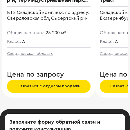
р-н, тер Индустриальный парк
тракт
Полевой
BTS Складской комплекс по адресу:
Складской ко
Свердловская обл, Сысертский р-н
Екатеринбург
Общая площадь:
25 200 м²
Общая площ
Класс:
A
Класс:
A
Свердловская область
Свердловская 
Цена по запросу
Цена по
Связаться с отделом продажи
Связатьс
Заполните форму обратной связи
и
получите консультацию