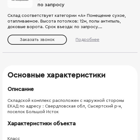
по запросу
Склад соответствует категории «А» Помещение сухое,
отапливаемое. Высота потолков: 12м, полы антипыль,
доковые ворота. Срок въезда: по запросу.
Круглосуточный режим работы, огороженная и
охраняемая территория. Коммерческие условия: по
Заказать звонок
Подробнее
запросу Коммунальные платежи оплачиваются отдельно.
Возможно предоставление арендных каникул.
Основные характеристики
Описание
Складской комплекс расположен с наружной стороны
ЕКАД по адресу : Свердловская обл, Сысертский р-н,
поселок Большой Исток
Характеристики объекта
Класс