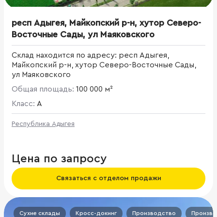
респ Адыгея, Майкопский р-н, хутор Северо-
Восточные Сады, ул Маяковского
Склад находится по адресу: респ Адыгея,
Майкопский р-н, хутор Северо-Восточные Сады,
ул Маяковского
Общая площадь:
100 000 м²
Класс:
A
Республика Адыгея
Цена по запросу
Связаться с отделом продажи
Сухие склады
Кросс-докинг
Производство
Произво