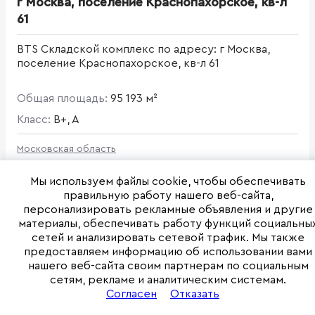
г Москва, поселение Краснопахорское, кв-л
61
BTS Складской комплекс по адресу: г Москва,
поселение Краснопахорское, кв-л 61
Общая площадь:
95 193 м²
Класс:
B+, A
Московская область
Мы используем файлы cookie, чтобы обеспечивать
правильную работу нашего веб-сайта,
от 65 833 335 ₽
персонализировать рекламные объявления и другие
материалы, обеспечивать работу функций социальны
Связаться с отделом продажи
сетей и анализировать сетевой трафик. Мы также
предоставляем информацию об использовании вами
нашего веб-сайта своим партнерам по социальным
сетям, рекламе и аналитическим системам.
Сухие склады
Неотапливаемые склады
Build-to-suit
Согласен
Отказать