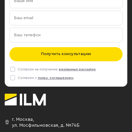
косметика даже высокого ценового
здание, пока
сегмента сейчас в России может
Управляющий
быть более востребована, чем
Лукашев доба
люксовая одежда», — поясняет он.
момент есть
Подробнее на РБК:
дефицит офи
https://www.rbc.ru/business/24/12/2018/5c1d035f9a7
центре стол
вариантом я
здания под с
Получить консультацию
учитывая рас
самом центр
Согласен на получение
рекламных рассылок
вариант буд
Согласен с
польз. соглашением
выгоднее.
Подробнее: 
г. Москва
,
ул. Мосфильмовская,
д. №74Б