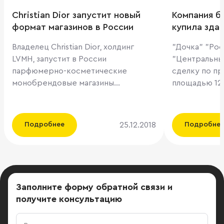
Christian Dior запустит новый
Компания б
формат магазинов в России
купила зда
телеграфа 
Владелец Christian Dior, холдинг
"Дочка" "Ро
LVMH, запустит в России
"Центральны
парфюмерно-косметические
сделку по п
монобрендовые магазины
площадью 12
знаменитой марки. Ставка на
метров межд
монобренд — возможность
Газетным пер
предлагать больше дополнительных
составила 2 м
25.12.2018
Подробнее
Подробне
товаров и опций. «Действительно,
сообщения Ц
Christian Dior планирует развивать
телеграфа из
сеть косметических магазинов, —
купила фирм
знает директор департамента
принадлежит
торговой недвижимости ILM Егор
одного из са
Заполните форму обратной связи
и
Левченко. — Компания решила
ритейлеров 
получите консультацию
сосредоточиться на развитии
Александра Ракши
косметического ретейла, поскольку
"Первый" со