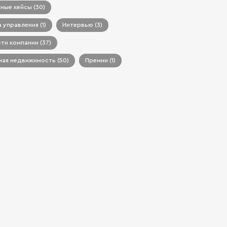
ные кейсы (30)
 управления (1)
Интервью (3)
ти компании (37)
ая недвижимость (50)
Премии (1)