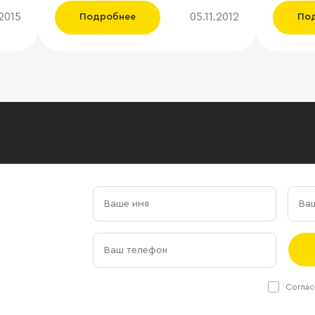
ющие
позицию. В первой четверти
со ссылк
2015
05.11.2012
Подробнее
По
2012 года России
информ
продемонстрировала одни из
гендир
сто
самых высоких показателей на
По ее с
рынке коммерческой
закрыт
недвижимости Европы.
с влад
емые
Российский рынок получил
«Корпор
ер
большее доверие инвесторов и
Салама 
,
клиентов, что сказалось на росте
осталь
потребительского спроса на
продол
-
недвижимость. Показатель
режиме,
спроса на недвижимость в
ряд ист
России за первую четверть 2012
Regus 
овия
года вырос на 40 %, показатель
несколько о
предложения снизился с -36 % до
уже отк
-52 % по сравнению с последней
предст
а
четвертью 2011 года. Подобный
Екатери
Соглас
рост активности был
объекты
зафиксирован в Польше и
набереж