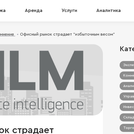
жа
Аренда
Услуги
Аналитика
 мнение
Офисный рынок страдает "избыточным весом"
Кат
Экспе
Комме
Анали
Управ
Инвес
Склад
к страдает
Торго