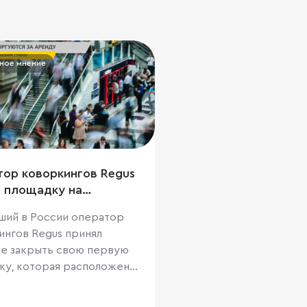
ное мнение
ор коворкингов Regus
 площадку на
нской площади
ший в России оператор
ингов Regus принял
е закрыть свою первую
ку, которая расположена
«Смоленский пассаж». Об
ообщил «Коммерсантъ»