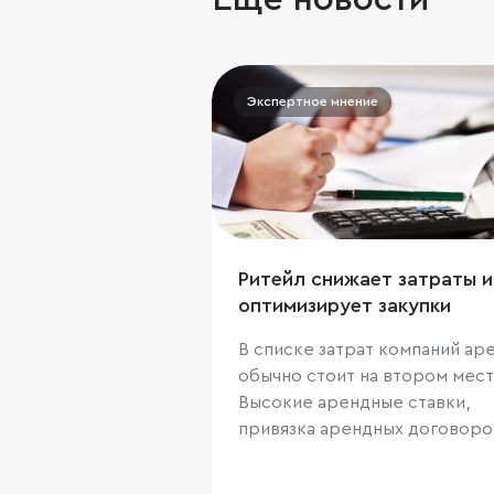
Экспертное мнение
Ритейл снижает затраты и
оптимизирует закупки
В списке затрат компаний ар
обычно стоит на втором мест
Высокие арендные ставки,
привязка арендных договоро
евро и доллару, долгосрочн
договора, негибкие условия 