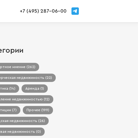
+7 (495) 287-06-00
егории
ртное мнение (262)
рческая недвижимость (22)
тика (14)
Аренда (1)
ление недвижимостью (12)
тиции (7)
Прочее (199)
ская недвижимость (26)
вая недвижимость (0)