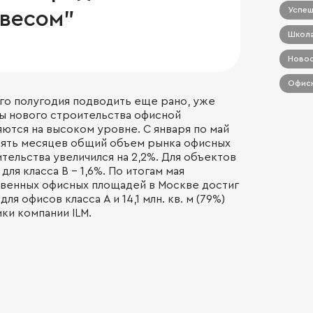
Успеш
весом"
Школа
Новос
Офисн
ого полугодия подводить еще рано, уже
пы нового строительства офисной
ются на высоком уровне. С января по май
а пять месяцев общий объем рынка офисных
тельства увеличился на 2,2%. Для объектов
для класса В - 1,6%. По итогам мая
венных офисных площадей в Москве достиг
%) для офисов класса А и 14,1 млн. кв. м (79%)
ики компании ILM.