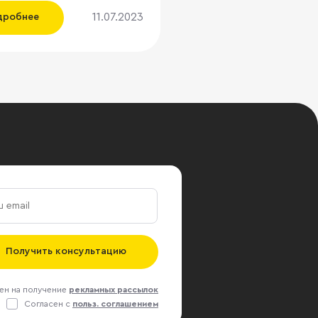
ой на источники. Эту
11.07.2023
дробнее
ацию подтвердила
ектор Regus Ирина Баева.
ловам, площадка была
а по обоюдному согласию
ельцем площадей –
ацией А.Н.Д.» Саит-
Гуцериева. При этом
ные центры компании
жают работать в обычном
 отметила Баева, хотя
очников утверждает, что
планирует закрыть еще
фисов. Ранее Regus
азался от
Получить консультацию
авительства в
нбурге, а в 2020 г. закрыл
ен на получение
рекламных рассылок
 в «Башне на
Согласен с
польз. соглашением
ной» в «Москва-Сити», а