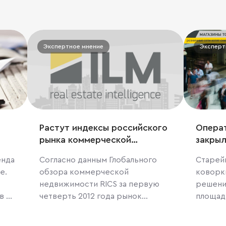
Экспертное мнение
Эксперт
Растут индексы российского
Операт
рынка коммерческой
закрыл
недвижимости
Смоле
енда
Согласно данным Глобального
Старей
е.
обзора коммерческой
коворк
недвижимости RICS за первую
решени
в к
четверть 2012 года рынок
площад
ые
коммерческой недвижимости в
в ТДК 
–
России занял лидирующую
этом с