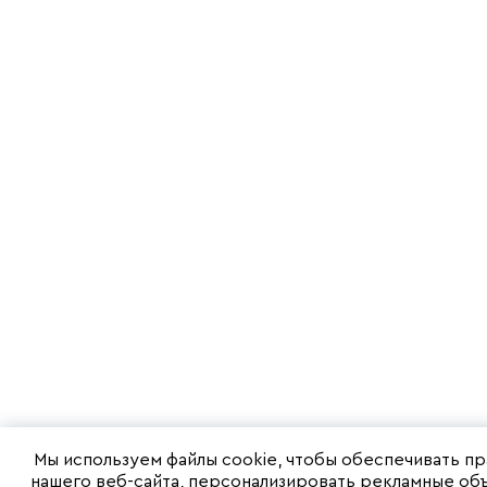
или в $480–5
курсу (БЦ «Аг
Center-T — 2,
Tower — 8,9 
«Черемушки» 
Филион — 12–
офисные объ
серьезных и
обновления. 
хороший пот
редевелопме
«Агата» и Ce
территория,
реновирован
заключает Лукашев. П
РБК:
https://www.
Мы используем файлы cookie, чтобы обеспечивать п
нашего веб-сайта, персонализировать рекламные объ