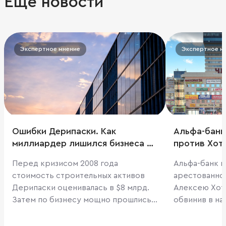
Еще новости
Экспертное мнение
Экспертное м
Ошибки Дерипаски. Как
Альфа-банк
миллиардер лишился бизнеса на
против Хот
$8 млрд
Перед кризисом 2008 года
Альфа-банк п
стоимость строительных активов
арестованно
Дерипаски оценивалась в $8 млрд.
Алексею Хоти
Затем по бизнесу мощно прошлись
обвинив в н
два кризиса. Что еще помешало
соглашения о 
миллиардеру стать крупным
Проиграв су