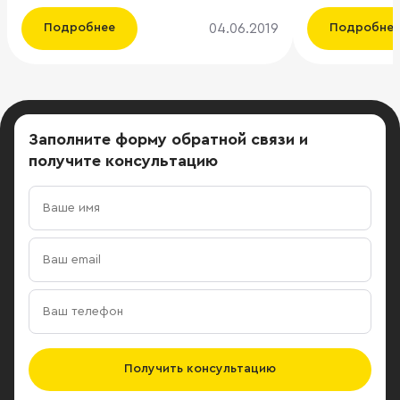
строителем и девелопером? В 2018
лишиться пят
04.06.2019
Подробнее
Подробне
году Дерипаска перестал быть
центров в Москве Из пяти
владельцем «Главстроя». Сейчас
исков по тр
холдингом владеют Аркадий
только Алекс
Саркисян и еще несколько физлиц.
Хотин и семь
«Потенциал «Главстроя» в виде
компаний. Ка
Заполните форму обратной связи
и
промзон в качественных локациях
классификац
получите консультацию
огромен. И при грамотном
относится к 
управлении компания может
взыскание су
вырасти в разы», — уверен
кредитному дого
управляющий партнер ILM Андрей
Хотин владее
Лукашев. Он приводит в пример
нефтегазовых
«Трехгорную мануфактуру» и
недвижимости
площадку на Кутузовском
принадлежал
проспекте, где расположен бывший
Месяц назад, 
Приборостроительный завод им.
задержан и 
Казакова. Его Дерипаска купил в
арест по дел
Получить консультацию
2005 году вместе с Mirax Сергея
«Югры». Ему 