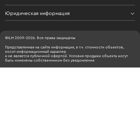
lishilsya-biznesa-na-8-mlrd
«Оптиматехн
бизнес-центр
Юридическая информация
«Черемушки»
улице; в указанном комплексе на
Профсоюзной
©ILM 2009-2026. Все права защищены
компания «Вентус»;
Представленная на сайте информация, в т.ч. стоимости объектов,
«Экстракт Ф
носит информационный характер
центром «Фи
и не является публичной офертой. Условия продажи объекта могут
быть изменены собственником без уведомления
Багратионов
компания «Бр
центром Cen
переулке. У ТЦ «Черемушки» тоже
хорошая зап
расположени
высокий сред
управляющий
Андрей Лука
заложенные 
недвижимости