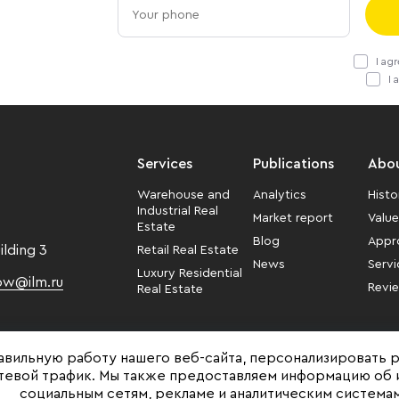
I ag
I 
Services
Publications
Abou
Warehouse and
Analytics
Histo
Industrial Real
Market report
Valu
Estate
Blog
Appr
ilding 3
Retail Real Estate
News
Servi
Luxury Residential
w@ilm.ru
Revi
Real Estate
авильную работу нашего веб-сайта, персонализировать 
етевой трафик. Мы также предоставляем информацию об 
социальным сетям, рекламе и аналитическим системам