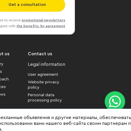
Get a consultation
ree to receive
promotional newsletters
agree with
the benefits. by agreement
t us
Contact us
ry
Legal information
es
User agreement
oach
Website privacy
ces
policy
ews
Personal data
processing policy
рекламные объявления и другие материалы, обеспечиват
использовании вами нашего веб-сайта своим партнерам 
.