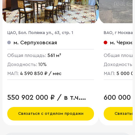
ЦАО, Бол. Полянка ул., 63, стр. 1
ВАО, г Москва, 
м. Серпуховская
м. Черки
Общая площадь:
561 м²
Общая площ
Доходность:
10%
Доходность:
МАП:
4 590 850 ₽ / мес
МАП:
5 000 0
550 902 000 ₽ / в т.ч.
600 000 
НДС
Связаться с отделом продажи
Связатьс