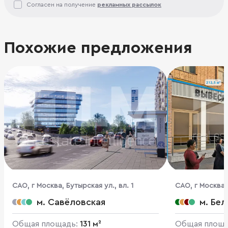
Согласен на получение
рекламных рассылок
Похожие предложения
CАО, г Москва, Бутырская ул., вл. 1
CАО, г Москва,
м. Савёловская
м. Бе
Общая площадь:
131 м²
Общая площ