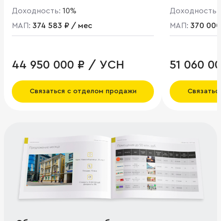
Доходность:
10%
Доходность:
МАП:
374 583 ₽ / мес
МАП:
370 000
44 950 000 ₽ / УСН
51 060 0
Связаться с отделом продажи
Связатьс