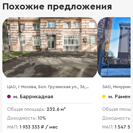
Похожие предложения
ЦАО, г Москва, Бол. Грузинская ул., 36,
ЗАО, Мичурински
стр. 3
м. Баррикадная
м. Рамен
Общая площадь:
232.6 м²
Общая площ
Доходность:
10%
Доходность:
МАП:
1 933 333 ₽ / мес
МАП:
1 547 5