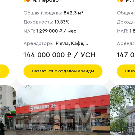
м. Перово
м. 
Общая площадь:
842.3 м²
Общая 
Доходность:
10.83%
Доходн
МАП:
1 299 000 ₽ / мес
МАП:
1 
Арендаторы:
Ригла, Кафе,
Аренда
Пятерочка
144 000 000 ₽ / УСН
147 0
НДС
ы
Связаться с отделом аренды
Связ