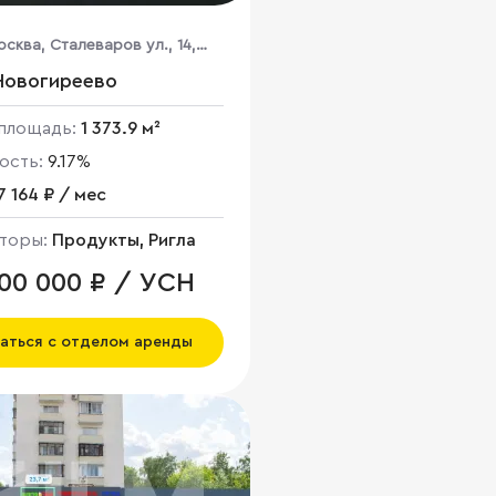
осква, Сталеваров ул., 14,
Новогиреево
площадь:
1 373.9 м²
ость:
9.17%
7 164 ₽ / мес
торы:
Продукты, Ригла
000 000 ₽ / УСН
аться с отделом аренды