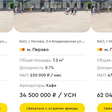
ул.,
ВАО, г Москва, 2-я Владимирская ул.,
ВАО, г М
38/18
38/18
м. Перово
м. 
Общая площадь:
7.2 м²
Общая 
Доходность:
8.7%
Доходн
МАП:
250 000 ₽ / мес
МАП:
47
Арендаторы:
Кафе
34 500 000 ₽ / УСН
62 0
ы
Связаться с отделом аренды
Связ