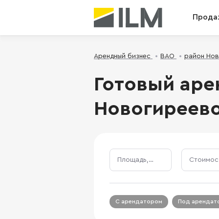
Прода
Арендный бизнес
ВАО
район Но
Готовый аре
Новогиреев
Площадь, м²
С арендатором
Под арендат