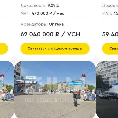
Доходность:
9.09%
Доходн
МАП:
470 000 ₽ / мес
МАП:
45
Арендаторы:
Оптика
62 040 000 ₽ / УСН
59 4
ы
Связаться с отделом аренды
Связ