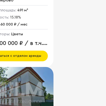
Перово
площадь:
491 м²
ость:
15.18%
860 000 ₽ / мес
торы:
Цветы
00 000 ₽ / в т.ч.
аться с отделом аренды