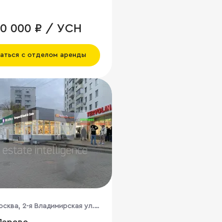
60 000 ₽ / УСН
аться с отделом аренды
осква, 2-я Владимирская ул.,