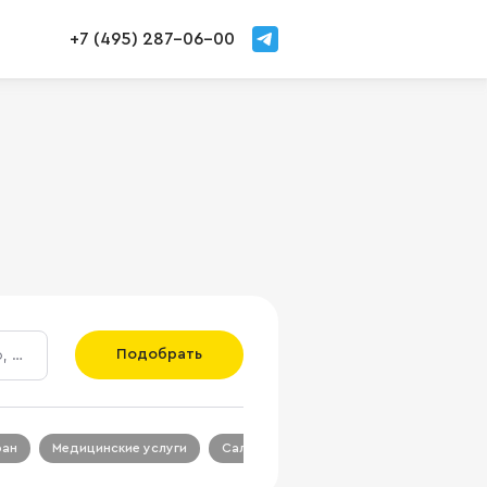
+7 (495) 287-06-00
Подобрать
ран
Медицинские услуги
Салон красоты
Салон связи
Ц