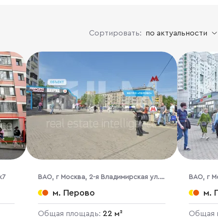
Сортировать:
по актуальности
к7
ВАО, г Москва, 2-я Владимирская ул.,
ВАО, г М
38/18
38/18
м. Перово
м. 
Общая площадь:
22 м²
Общая 