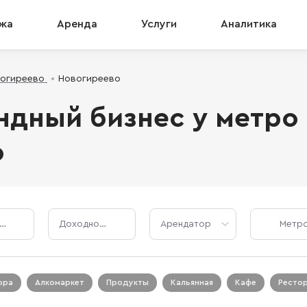
жа
Аренда
Услуги
Аналитика
вогиреево
Новогиреево
ндный бизнес у метро
о
Стоимость, ₽
Доходность, %
Арендатор
ора
Алкомаркет
Продукты
Кальянная
Кафе
Ресто