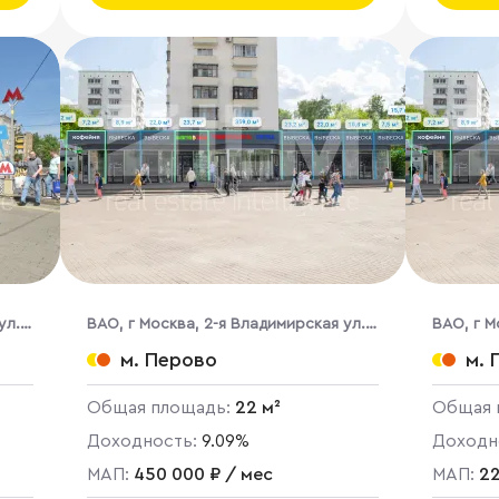
ул.,
ВАО, г Москва, 2-я Владимирская ул.,
ВАО, г М
38/18
38/18
м. Перово
м. 
Общая площадь:
22 м²
Общая 
Доходность:
9.09%
Доходн
МАП:
450 000 ₽ / мес
МАП:
22