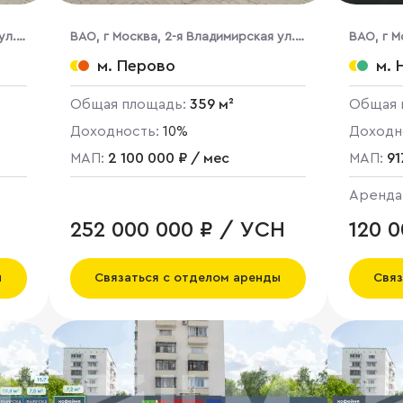
ул.,
ВАО, г Москва, 2-я Владимирская ул.,
ВАО, г М
38/18
стр. 1
м. Перово
м. 
Общая площадь:
359 м²
Общая 
Доходность:
10%
Доходн
МАП:
2 100 000 ₽ / мес
МАП:
91
Аренда
252 000 000 ₽ / УСН
120 
ы
Связаться с отделом аренды
Связ