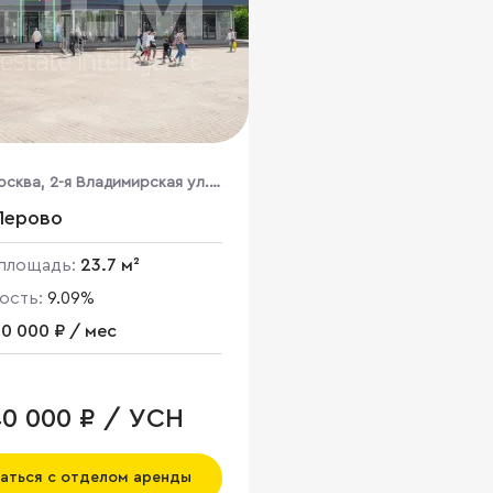
осква, 2-я Владимирская ул.,
Перово
площадь:
23.7 м²
ость:
9.09%
0 000 ₽ / мес
40 000 ₽ / УСН
аться с отделом аренды