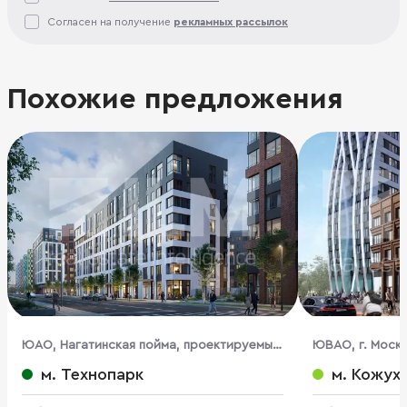
Согласен на получение
рекламных рассылок
Похожие предложения
ЮАО, Нагатинская пойма, проектируемый
ЮВАО, г. Моск
пр-д, 4062, вл.6
м. Технопарк
м. Кожух