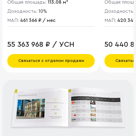
Общая площадь:
113.08 м²
Общая площ
Доходность:
10%
Доходность:
МАП:
461 366 ₽ / мес
МАП:
420 341
55 363 968 ₽ / УСН
50 440 8
Связаться с отделом продажи
Связатьс