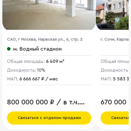
CАО, г Москва, Нарвская ул., 6, стр. 2
г. Сочи, Карла 
м. Водный стадион
Общая площадь:
6 409 м²
Общая площ
Доходность:
10%
Доходность:
МАП:
6 666 667 ₽ / мес
МАП:
5 583 3
800 000 000 ₽ / в т.ч.
670 000 
НДС
Связаться с отделом продажи
Связатьс