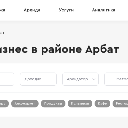
жа
Аренда
Услуги
Аналитика
бат
знес в районе Арбат
Стоимость, ₽
Доходность, %
Арендатор
ора
Алкомаркет
Продукты
Кальянная
Кафе
Ресто