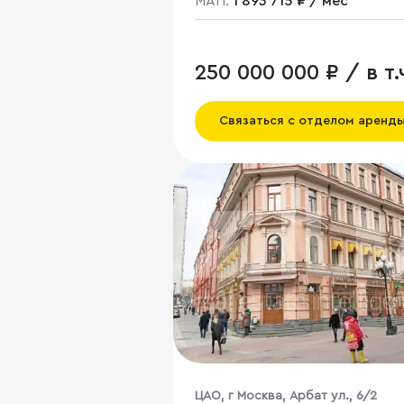
МАП:
1 893 715 ₽ / мес
250 000 000 ₽ / в т.
НДС
Связаться с отделом аренд
ЦАО, г Москва, Арбат ул., 6/2