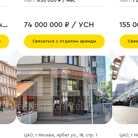
МАП:
450 000 ₽ / мес
МАП:
1 
ч.
74 000 000 ₽ / УСН
155 
ы
Связаться с отделом аренды
Связ
ЦАО, г Москва, Арбат ул., 18, стр. 1
ЦАО, г М