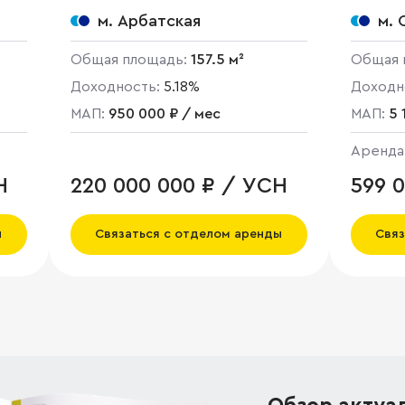
м. Арбатская
м. 
Общая площадь:
157.5 м²
Общая 
Доходность:
5.18%
Доходн
МАП:
950 000 ₽ / мес
МАП:
5 
Аренда
Н
220 000 000 ₽ / УСН
599 
ы
Связаться с отделом аренды
Связ