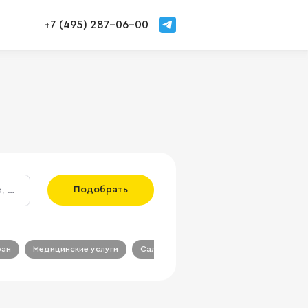
+7 (495) 287-06-00
Подобрать
ран
Медицинские услуги
Салон красоты
Салон связи
Ц