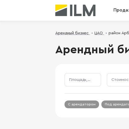
Прода
Арендный бизнес
ЦАО
район Ар
Арендный би
Площадь, м²
С арендатором
Под арендат