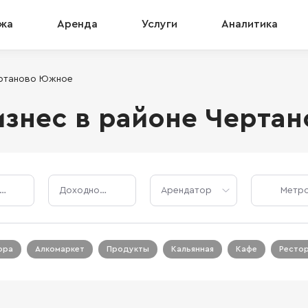
жа
Аренда
Услуги
Аналитика
ртаново Южное
знес в районе Черта
Стоимость, ₽
Доходность, %
Арендатор
ора
Алкомаркет
Продукты
Кальянная
Кафе
Ресто