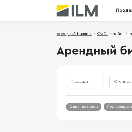
Прода
Арендный бизнес
ЮАО
район Че
Арендный би
Площадь, м²
С арендатором
Под арендат