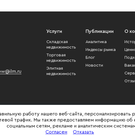
Услуги
Публикации
О к
Складская
Аналитика
Исто
недвижимость
Индексы рынка
Ценн
Торговая
Блог
Подх
недвижимость
Новости
Вака
Элитная
w@ilm.ru
Серв
недвижимость
Отзы
авильную работу нашего веб-сайта, персонализировать 
етевой трафик. Мы также предоставляем информацию об 
социальным сетям, рекламе и аналитическим системам
Представленная на сайте информация, в т.ч. стоимости объектов, носит ин
Согласен
Отказать
и не является публичной офертой. Условия продажи объекта могут быть и