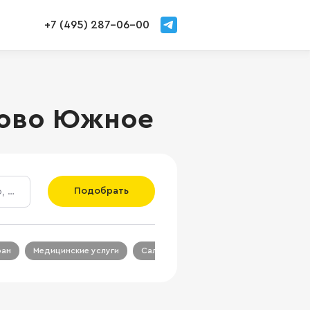
+7 (495) 287-06-00
ново Южное
Подобрать
ран
Медицинские услуги
Салон красоты
Салон связи
Ц