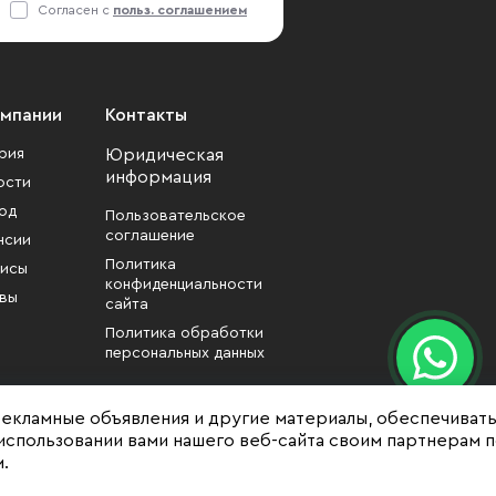
Согласен с
польз. соглашением
омпании
Контакты
рия
Юридическая
информация
ости
од
Пользовательское
соглашение
нсии
Политика
исы
конфиденциальности
вы
сайта
Политика обработки
персональных данных
рекламные объявления и другие материалы, обеспечиват
использовании вами нашего веб-сайта своим партнерам 
.
формационный характер
зменены собственником без уведомления