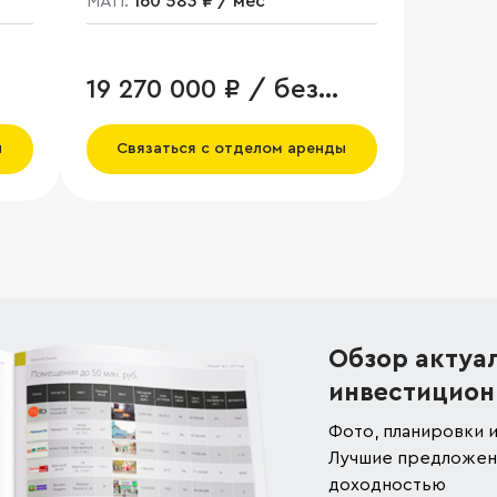
МАП:
160 583 ₽ / мес
19 270 000 ₽ / без
НДС
ы
Связаться с отделом аренды
Обзор актуа
инвестицион
Фото, планировки и
Лучшие предложени
доходностью