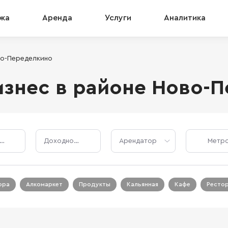
жа
Аренда
Услуги
Аналитика
во-Переделкино
знес в районе Ново-
Стоимость, ₽
Доходность, %
Арендатор
ора
Алкомаркет
Продукты
Кальянная
Кафе
Ресто