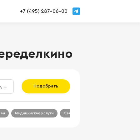
+7 (495) 287-06-00
Переделкино
Подобрать
ран
Медицинские услуги
Салон красоты
Салон связи
Ц