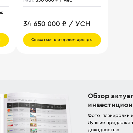
МАП:
330 000 ₽ / мес
es
34 650 000 ₽ / УСН
ы
Связаться с отделом аренды
Обзор актуа
инвестицион
Фото, планировки и
Лучшие предложени
доходностью