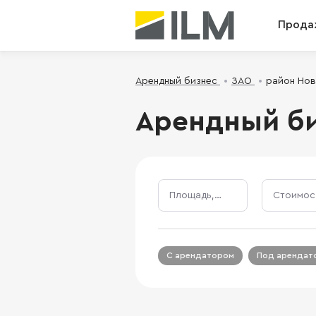
Прода
Арендный бизнес
ЗАО
район Но
Арендный би
Площадь, м²
С арендатором
Под арендат