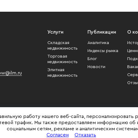
Услуги
Публикации
О к
Складская
Аналитика
Исто
недвижимость
Индексы рынка
Ценн
Торговая
Блог
Подх
недвижимость
Новости
Вака
Элитная
w@ilm.ru
Серв
недвижимость
Отзы
авильную работу нашего веб-сайта, персонализировать 
етевой трафик. Мы также предоставляем информацию об 
социальным сетям, рекламе и аналитическим системам
Представленная на сайте информация, в т.ч. стоимости объектов, носит ин
Согласен
Отказать
и не является публичной офертой. Условия продажи объекта могут быть и