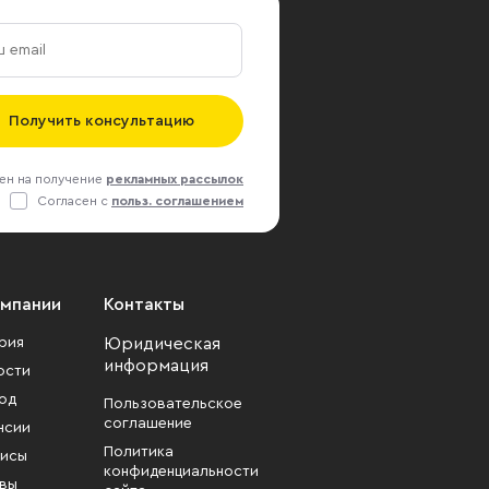
Получить консультацию
ен на получение
рекламных рассылок
Согласен с
польз. соглашением
омпании
Контакты
рия
Юридическая
информация
ости
од
Пользовательское
соглашение
нсии
Политика
исы
конфиденциальности
вы