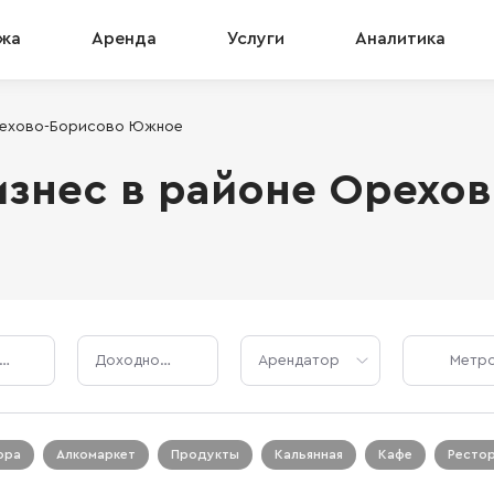
жа
Аренда
Услуги
Аналитика
рехово-Борисово Южное
знес в районе Орехо
Стоимость, ₽
Доходность, %
Арендатор
ора
Алкомаркет
Продукты
Кальянная
Кафе
Ресто