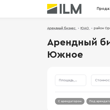
Прода
Арендный бизнес
ЮАО
район О
Арендный би
Южное
Площадь, м²
С арендатором
Под арендат