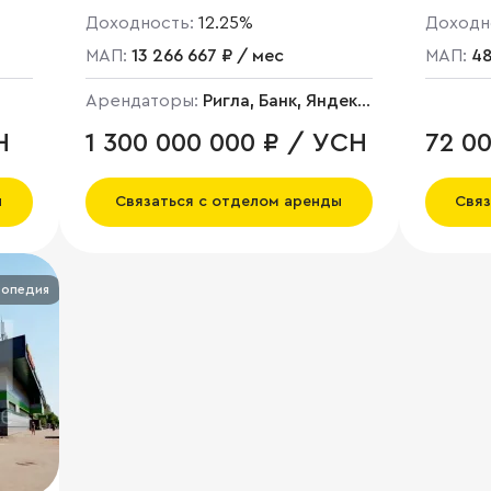
Доходность:
12.25%
Доходн
МАП:
13 266 667 ₽ / мес
МАП:
48
Арендаторы:
Ригла, Банк, Яндекс
Маркет, Кафе, Пекарня,
Н
1 300 000 000 ₽ / УСН
72 0
Перекресток, Ресторан, Салон
красоты, Fix price
ы
Связаться с отделом аренды
Связ
топедия