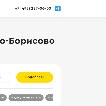
+7 (495) 287-06-00
во-Борисово
Подобрать
ран
Медицинские услуги
Салон красоты
Салон связи
Ц