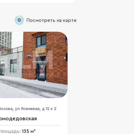
Посмотреть на карте
осква, ул Ясеневая, д 12 к 2
Домодедовская
площадь:
135 м²