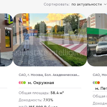
Сортировать:
по актуальности
CАО, г. Москва, Бол. Академическая
CАО, Мос
ул., 85к1
кор., 1
м. Окружная
м. Пе
Общая площадь:
58.4 м²
Общая 
Доходность:
7.93%
Доходн