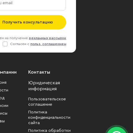
Получить консультацию
ен на получение
рекламных рассылок
Согласен с
польз. соглашением
омпании
Контакты
рия
Юридическая
информация
ости
од
Пользовательское
соглашение
нсии
Политика
исы
конфиденциальности
вы
сайта
Политика обработки