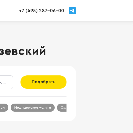
+7 (495) 287-06-00
зевский
Подобрать
ран
Медицинские услуги
Салон красоты
Салон связи
Ц