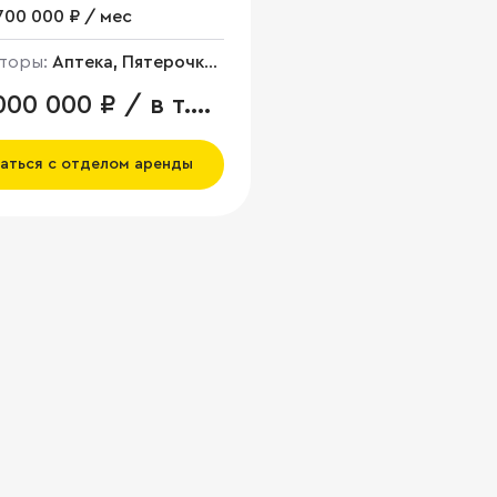
700 000 ₽ / мес
торы:
Аптека, Пятерочка,
e
00 000 ₽ / в т.ч.
аться с отделом аренды
елению/потребительские товары
Салон красоты
Салон связи
Цветы