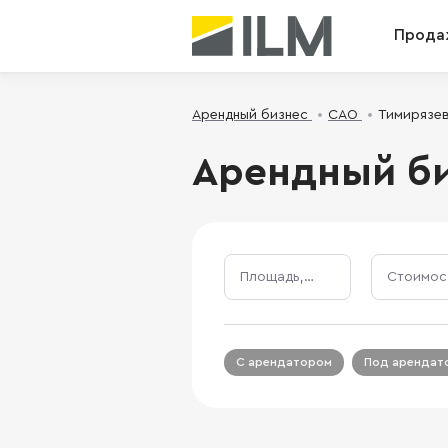
Прода
Арендный бизнес
САО
Тимирязе
Арендный би
Площадь, м²
С арендатором
Под арендат