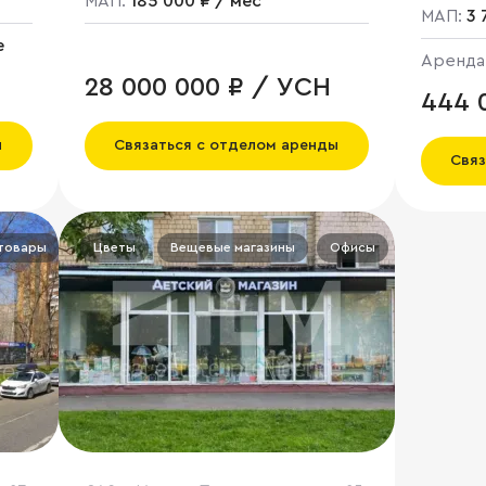
МАП:
185 000 ₽ / мес
МАП:
3 
е
Аренда
Fix pric
28 000 000 ₽ / УСН
444 0
НДС
ы
Связаться с отделом аренды
Связ
товары
Кальянная
Цветы
Вещевые магазины
Кафе
Ресторан
Офисы
Медицинские услуги
Услуги нас