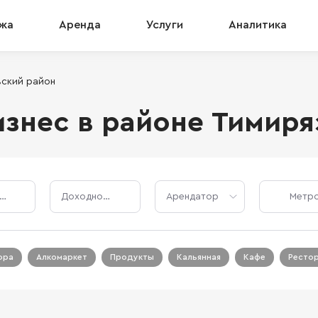
жа
Аренда
Услуги
Аналитика
вский район
знес в районе Тимиря
Стоимость, ₽
Доходность, %
Арендатор
ора
Алкомаркет
Продукты
Кальянная
Кафе
Ресто