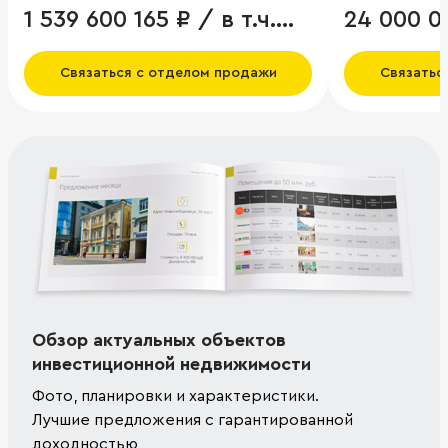
1 539 600 165 ₽ / в т.ч.
24 000 0
НДС
Связаться с отделом продажи
Связатьс
Обзор актуальных объектов
инвестиционной недвижимости
Фото, планировки и характеристики.
Лучшие предложения с гарантированной
доходностью