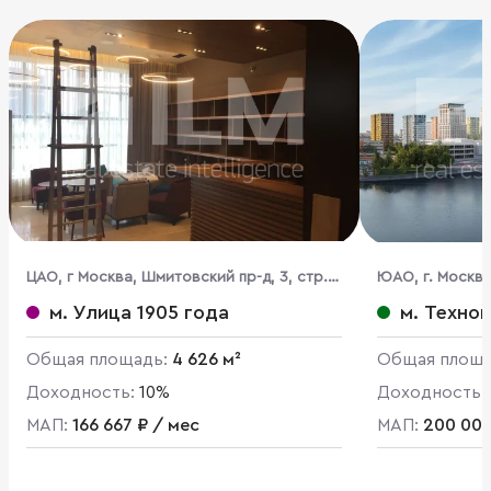
ЦАО, г Москва, Шмитовский пр-д, 3, стр. 1,
ЮАО, г. Москва
3
м. Улица 1905 года
м. Техно
Общая площадь:
4 626 м²
Общая площ
Доходность:
10%
Доходность:
МАП:
166 667 ₽ / мес
МАП:
200 000